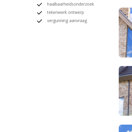
haalbaarheidsonderzoek
RD
tekenwerk ontwerp
PLan
vergunning aanvraag
-
Het
Laantj
villa
Heems
RD
PLan
-
Het
Laantj
villa
Heems
RD