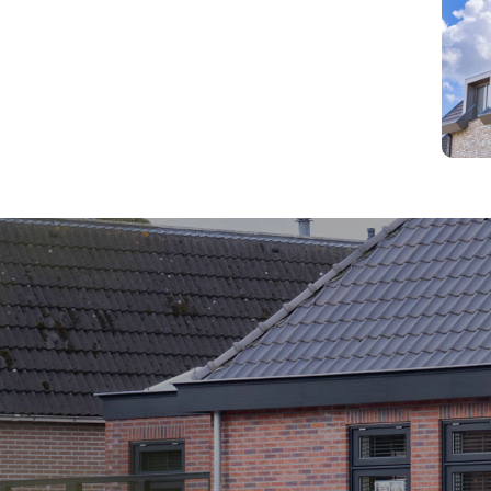
PLan
-
Het
Laantj
villa
Heems