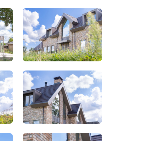
RD
PLan
-
Het
Laantje
villa
Heemskerk
RD
PLan
-
Het
Laantje
villa
Heemskerk
RD