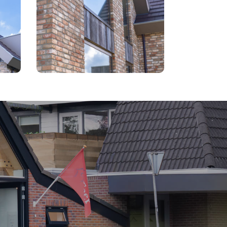
PLan
-
Het
Laantje
villa
Heemskerk