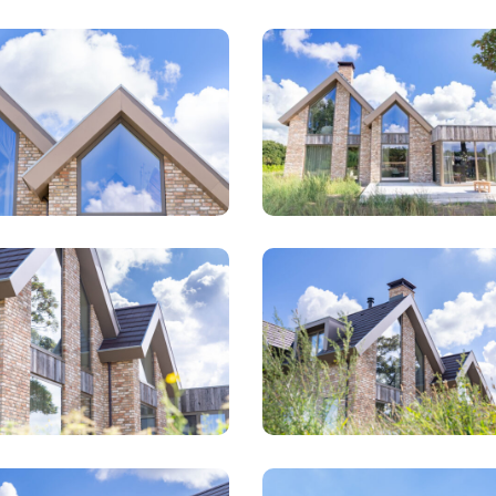
RD
PLan
-
Het
e
Laantje
villa
kerk
Heemskerk
RD
PLan
-
Het
e
Laantje
villa
kerk
Heemskerk
RD