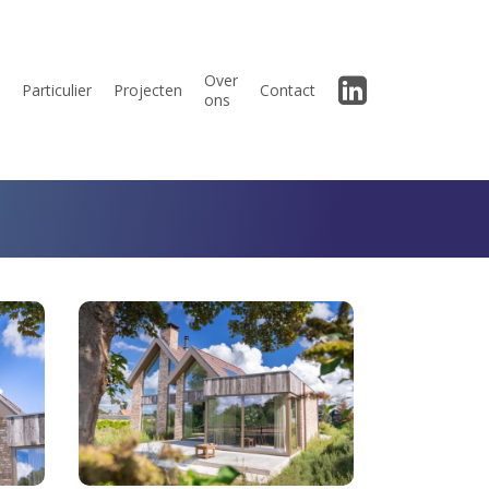
Menu
Over
Particulier
Projecten
Contact
ons
RD
PLan
-
Het
Laantje
villa
Heemskerk