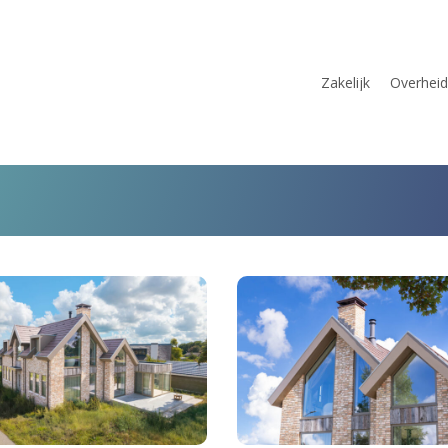
Zakelijk
Overheid
RD
PLan
-
Het
e
Laantje
villa
kerk
Heemskerk