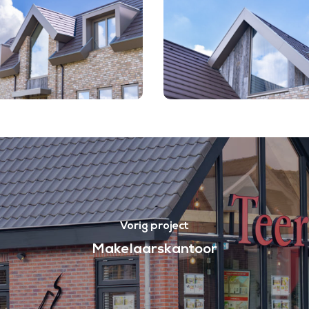
PLan
-
Het
e
Laantje
villa
kerk
Heemskerk
Vorig project
Makelaarskantoor