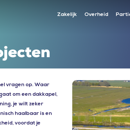
Zakelijk
Overheid
Parti
ojecten
el vragen op. Waar
 gaat om een dakkapel,
ng, je wilt zeker
hnisch haalbaar is en
jkheid, voordat je