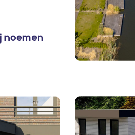
j noemen
Dakopbouw
eengezinswoning