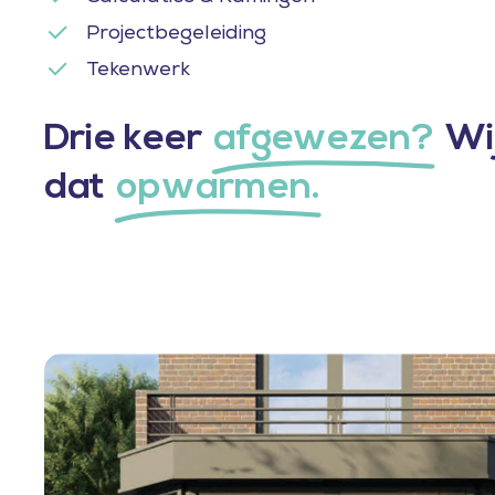
Projectbegeleiding
Tekenwerk
Drie keer
afgewezen?
Wi
dat
opwarmen.
Serre
als
aanbouw