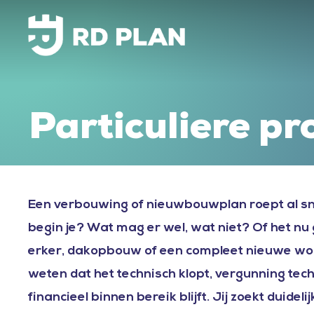
Skip
to
main
content
Particuliere
pr
Een verbouwing of nieuwbouwplan roept al sn
begin je? Wat mag er wel, wat niet? Of het nu
erker, dakopbouw of een compleet nieuwe woni
weten dat het technisch klopt, vergunning tec
financieel binnen bereik blijft. Jij zoekt duideli