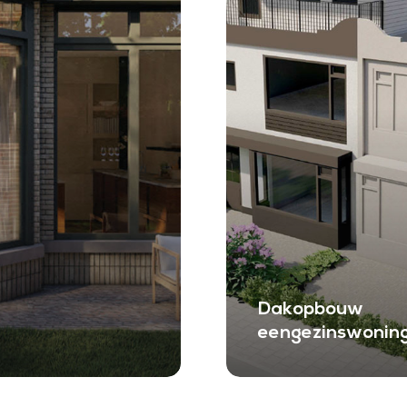
Dakopbouw
eengezinswonin