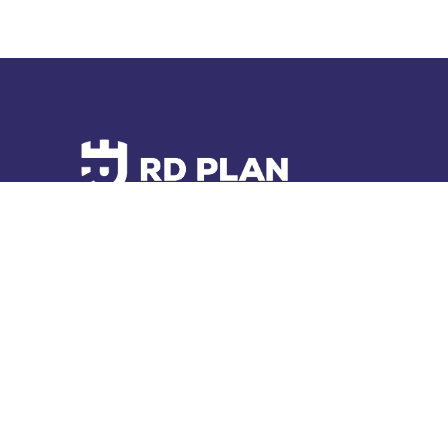
Bij
RD
Plan
zetten
wij
vakmanschap
om
in
vooruitgang.
W
duidelijke
tekeningen,
praktische
oplossingen
en
een
ong
doorzettingsvermogen.
Privacy Policy
• Algemene voorwaarden • Disclaimer