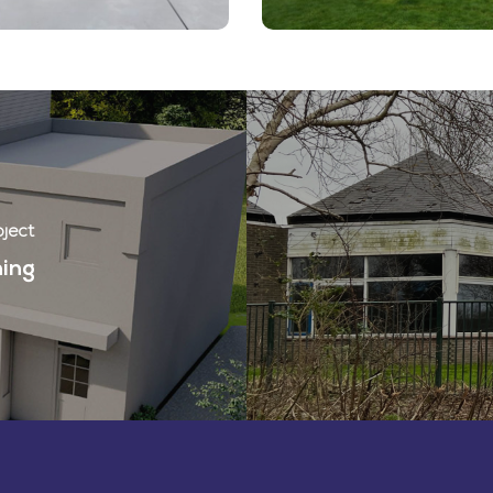
d
oject
ing