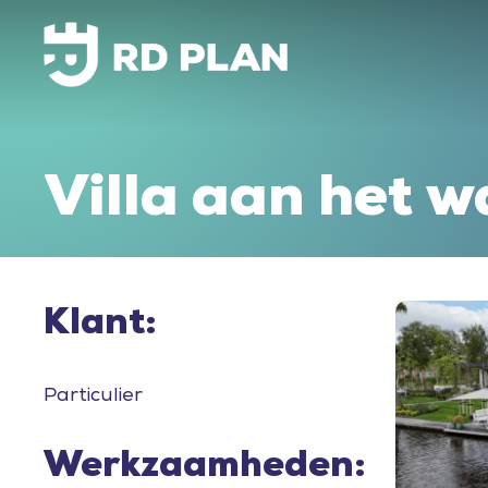
Skip
to
main
content
Villa
aan
het
w
Klant:
Villa
met
vijver
Particulier
Werkzaamheden: