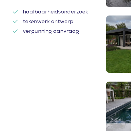
haalbaarheidsonderzoek
Villa
tekenwerk ontwerp
aan
vergunning aanvraag
het
water
dronesho
Villa
aan
het
water
met